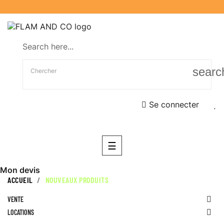
Search here...
searc
Se connecter
Basculer
☰
la
navigation
Mon devis
ACCUEIL
NOUVEAUX PRODUITS
VENTE

LOCATIONS
