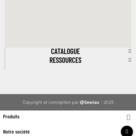
CATALOGUE
RESSOURCES
Copyright et conception par
@Sewlau
- 2025
Produits

Notre société
