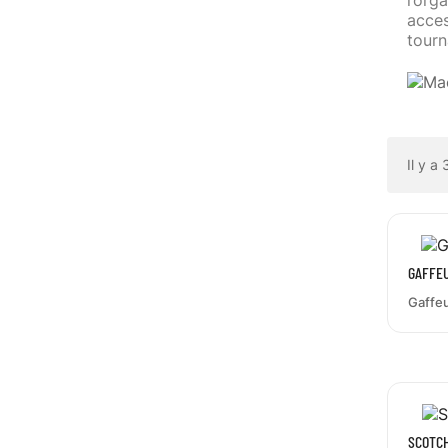
l’org
acces
tourn
Il y a
GAFFE
Gaffeu
SCOTCH