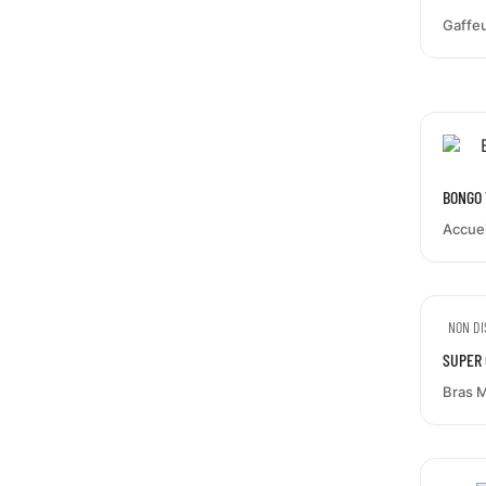
Gaffeu
BONGO 
ÉLAST
Accuei
NON DI
SUPER
Bras 