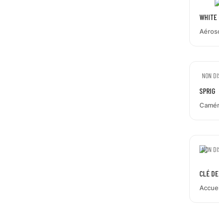
WHITE 
Aéros
NON DI
SPRIG
Camér
NON DI
CLÉ DE
Accuei