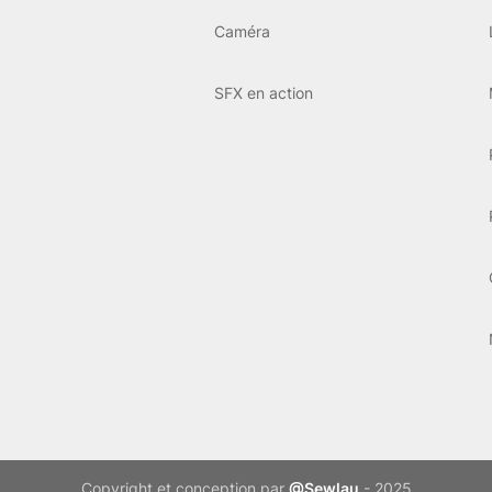
Caméra
SFX en action
Copyright et conception par
@Sewlau
- 2025