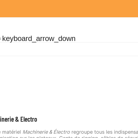
keyboard_arrow_down
s
VENTE
LOCATIONS
SFX EN ACTION !
nerie & Electro
 matériel
Machinerie & Électro
regroupe tous les indispensab