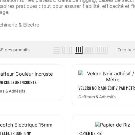
anisation sur les plateaux. Gants de rigging, câbles de sécu
soires pratiques : tout pour assurer fiabilité, efficacité et 
age.
 39 des produits.
Trier par
UR COULEUR INCRUSTE
VELCRO NOIR ADHÉSIF / PAR MÈTR
rs & Adhésifs
Gaffeurs & Adhésifs
 ELECTRIQUE 15MM
PAPIER DE RIZ