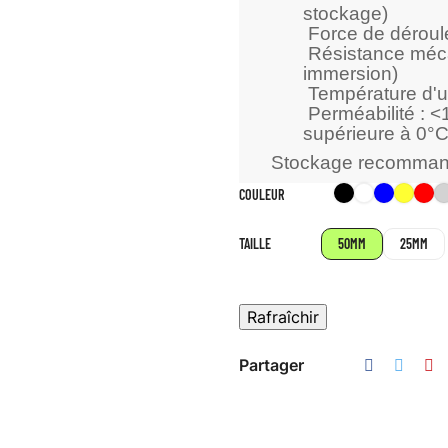
stockage)
Force de déroul
Résistance méca
immersion)
Température d'ut
Perméabilité : <
supérieure à 0°C
Stockage recommand
Noir
Blanc
Bleu
Jaun
R
COULEUR
TAILLE
50MM
25MM
Partager