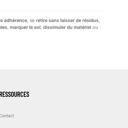
te adhérence
, se
retire sans laisser de résidus
,
bles
,
marquer le sol
,
dissimuler du matériel
ou
RESSOURCES
Contact