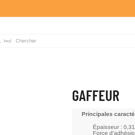
gories
keyboard_arrow_down
VENTE
LOCATIONS
SFX EN ACTION !
GAFFEUR
Principales caracté
Épaisseur : 0,3
Force d'adhésion