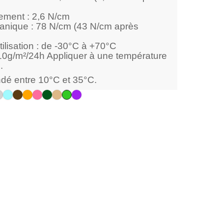
ement : 2,6 N/cm
nique : 78 N/cm (43 N/cm après
ilisation : de -30°C à +70°C
10g/m²/24h Appliquer à une température
.
é entre 10°C et 35°C.
e
ouge
Argent
Bleu
Marron
Orange
Rose
Vert
Beige
Vert
Violet
/
Azur
Foncé
crème
pomme
Gris