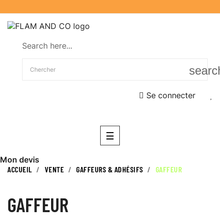
Search here...
searc
Se connecter
Basculer
☰
la
navigation
Mon devis
ACCUEIL
VENTE
GAFFEURS & ADHÉSIFS
GAFFEUR
GAFFEUR