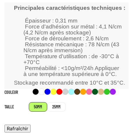
Principales caractéristiques techniques :
Épaisseur : 0,31 mm
Force d'adhésion sur métal : 4,1 N/cm
(4,2 N/cm après stockage)
Force de déroulement : 2,6 N/cm
Résistance mécanique : 78 N/cm (43
N/cm après immersion)
Température d'utilisation : de -30°C à
+70°C
Perméabilité : <10g/m²/24h Appliquer
à une température supérieure à 0°C.
Stockage recommandé entre 10°C et 35°C.
Noir
Blanc
Bleu
Jaune
Rouge
Argent
Bleu
Marron
Orange
Rose
Vert
Beige
Vert
Violet
COULEUR
/
Azur
Foncé
crème
pomme
Gris
TAILLE
50MM
25MM