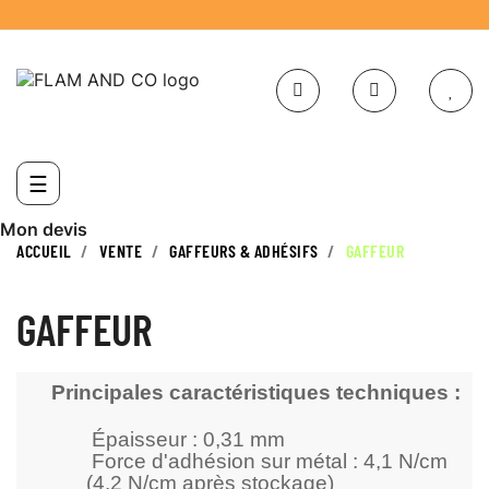
Basculer
☰
la
navigation
Mon devis
ACCUEIL
VENTE
GAFFEURS & ADHÉSIFS
GAFFEUR
GAFFEUR
Principales caractéristiques techniques :
Épaisseur : 0,31 mm
Force d'adhésion sur métal : 4,1 N/cm
(4,2 N/cm après stockage)