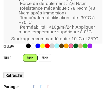
Force de déroulement : 2,6 N/cm
Résistance mécanique : 78 N/cm (43
N/cm après immersion)
Température d'utilisation : de -30°C à
+70°C
Perméabilité : <10g/m²/24h Appliquer
à une température supérieure à 0°C.
Stockage recommandé entre 10°C et 35°C.
Noir
Blanc
Bleu
Jaune
Rouge
Argent
Bleu
Marron
Orange
Rose
Vert
Beige
Vert
Violet
COULEUR
/
Azur
Foncé
crème
pomme
Gris
TAILLE
50MM
25MM
Partager