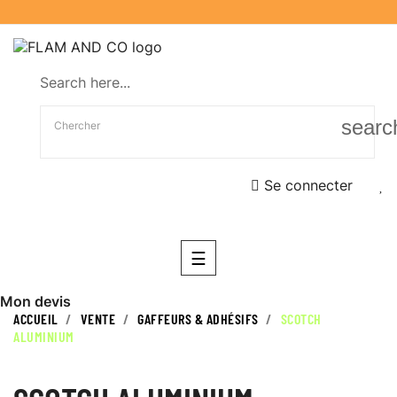
Search here...
searc
Se connecter
Basculer
☰
la
navigation
Mon devis
ACCUEIL
VENTE
GAFFEURS & ADHÉSIFS
SCOTCH
ALUMINIUM