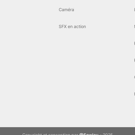
Caméra
SFX en action
Copyright et conception par
@Sewlau
- 2025