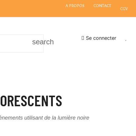
A PROPOS
CONTACT
CGV
Se connecter
search
UORESCENTS
ements utilisant de la lumière noire
range