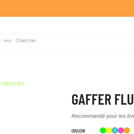
gories
keyboard_arrow_down
VENTE
LOCATIONS
SFX EN ACTION !
LUORESCENTS
GAFFER FL
Recommandé pour les évèn
Vert
Jaune
Bleu
Rose
O
COULEUR