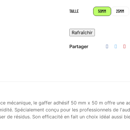
Fluo
Fluo
Fluo
Fluo
Fl
TAILLE
50MM
25MM
Partager
ance mécanique, le gaffer adhésif 50 mm x 50 m offre une 
dité. Spécialement conçu pour les professionnels de l'audiov
er de résidus. Son efficacité en fait un choix idéal aussi bi