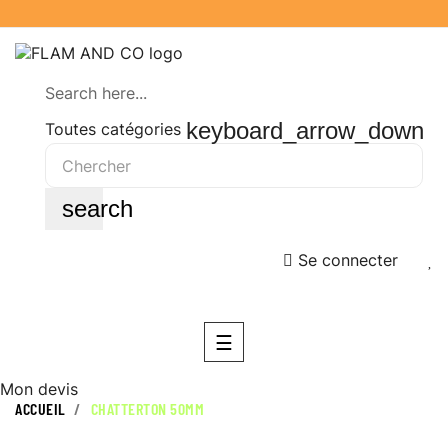
Search here...
keyboard_arrow_down
Toutes catégories
search
Se connecter
Basculer
☰
la
navigation
Mon devis
ACCUEIL
CHATTERTON 50MM