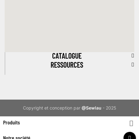
CATALOGUE
RESSOURCES
Copyright et conception par
@Sewlau
- 2025
Produits

Notre société
